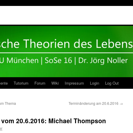
ente
Tutorium
Forum
Wiki
Impressum
Login
Log Out
zum Thema
Terminänderung am 20.6.2016
→
ng vom 20.6.2016: Michael Thompson
er