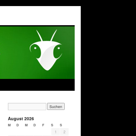
August 2026
M
D
M
D
F
S
S
1
2