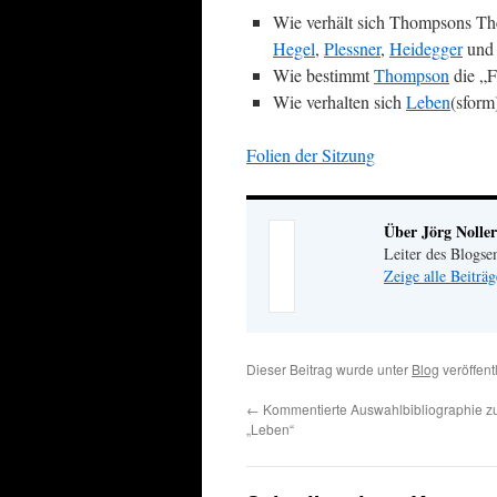
Wie verhält sich Thompsons The
Hegel
,
Plessner
,
Heidegger
un
Wie bestimmt
Thompson
die „F
Wie verhalten sich
Leben
(sform
Folien der Sitzung
Über Jörg Noller
Leiter des Blogse
Zeige alle Beiträ
Dieser Beitrag wurde unter
Blog
veröffent
←
Kommentierte Auswahlbibliographie 
„Leben“