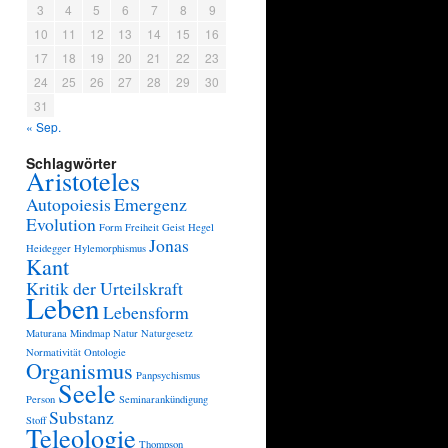
3
4
5
6
7
8
9
10
11
12
13
14
15
16
17
18
19
20
21
22
23
24
25
26
27
28
29
30
31
« Sep.
Schlagwörter
Aristoteles
Autopoiesis
Emergenz
Evolution
Form
Freiheit
Geist
Hegel
Jonas
Heidegger
Hylemorphismus
Kant
Kritik der Urteilskraft
Leben
Lebensform
Maturana
Mindmap
Natur
Naturgesetz
Normativität
Ontologie
Organismus
Panpsychismus
Seele
Person
Seminarankündigung
Substanz
Stoff
Teleologie
Thompson