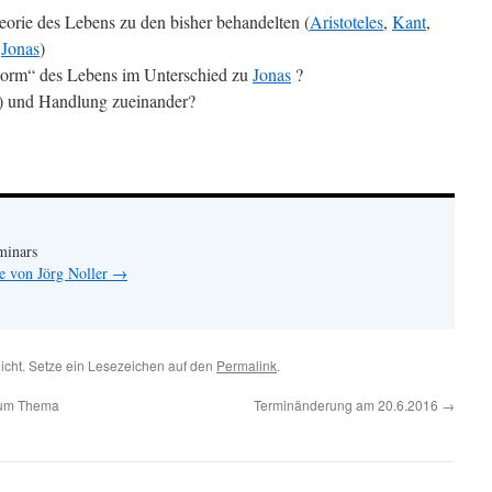
orie des Lebens zu den bisher behandelten (
Aristoteles
,
Kant
,
d
Jonas
)
orm“ des Lebens im Unterschied zu
Jonas
?
) und Handlung zueinander?
minars
ge von Jörg Noller
→
licht. Setze ein Lesezeichen auf den
Permalink
.
zum Thema
Terminänderung am 20.6.2016
→