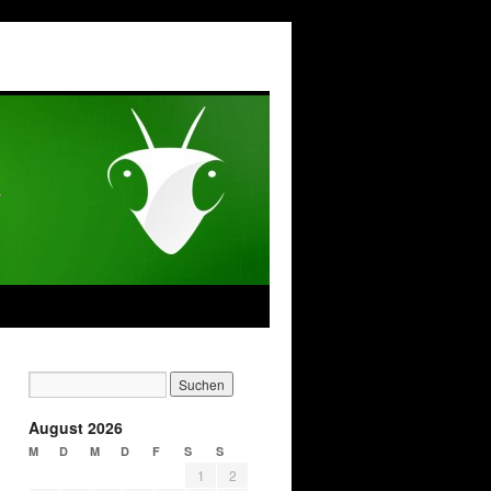
August 2026
M
D
M
D
F
S
S
1
2