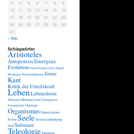
3
4
5
6
7
8
9
10
11
12
13
14
15
16
17
18
19
20
21
22
23
24
25
26
27
28
29
30
31
« Sep.
Schlagwörter
Aristoteles
Autopoiesis
Emergenz
Evolution
Form
Freiheit
Geist
Hegel
Jonas
Heidegger
Hylemorphismus
Kant
Kritik der Urteilskraft
Leben
Lebensform
Maturana
Mindmap
Natur
Naturgesetz
Normativität
Ontologie
Organismus
Panpsychismus
Seele
Person
Seminarankündigung
Substanz
Stoff
Teleologie
Thompson