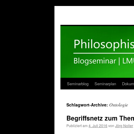
Seminarblog
Seminarplan
Dokum
Zum
Inhalt
Ontologie
Schlagwort-Archive:
springen
Begriffsnetz zum The
Publiziert am
4. Juli 2016
von
Jörg Noller