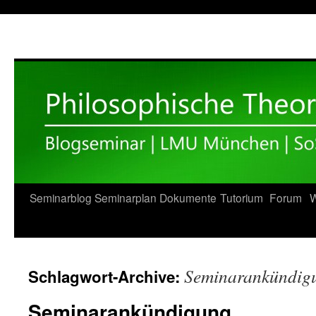
Zum
Seminarblog
Seminarplan
Dokumente
Tutorium
Forum
W
Inhalt
springen
Seminarankündig
Schlagwort-Archive:
Seminarankündigung