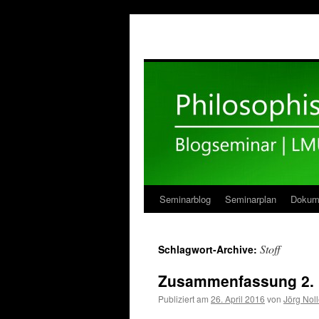
Seminarblog
Seminarplan
Dokum
Zum
Inhalt
Stoff
Schlagwort-Archive:
springen
Zusammenfassung 2. u
Publiziert am
26. April 2016
von
Jörg Noll