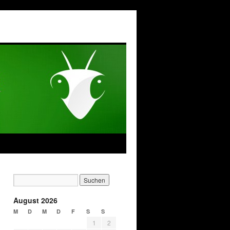
August 2026
M
D
M
D
F
S
S
1
2