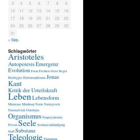
3
4
5
6
7
8
9
10
11
12
13
14
15
16
17
18
19
20
21
22
23
24
25
26
27
28
29
30
31
« Sep.
Schlagwörter
Aristoteles
Autopoiesis
Emergenz
Evolution
Form
Freiheit
Geist
Hegel
Jonas
Heidegger
Hylemorphismus
Kant
Kritik der Urteilskraft
Leben
Lebensform
Maturana
Mindmap
Natur
Naturgesetz
Normativität
Ontologie
Organismus
Panpsychismus
Seele
Person
Seminarankündigung
Substanz
Stoff
Teleologie
Thompson