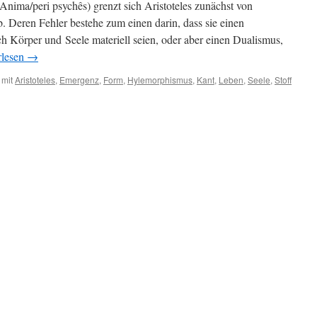
 Anima/peri psychês) grenzt sich Aristoteles zunächst von
. Deren Fehler bestehe zum einen darin, dass sie einen
 Körper und Seele materiell seien, oder aber einen Dualismus,
rlesen
→
 mit
Aristoteles
,
Emergenz
,
Form
,
Hylemorphismus
,
Kant
,
Leben
,
Seele
,
Stoff