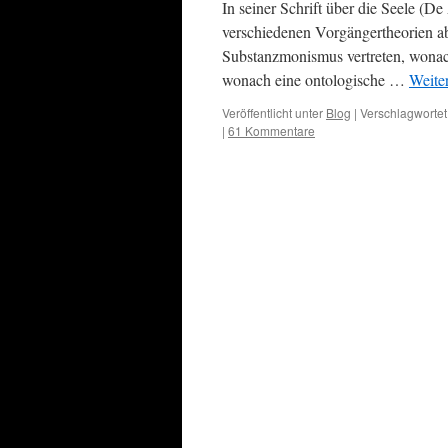
In seiner Schrift über die Seele (De
verschiedenen Vorgängertheorien ab
Substanzmonismus vertreten, wonach
wonach eine ontologische …
Weite
Veröffentlicht unter
Blog
|
Verschlagwortet
|
61 Kommentare