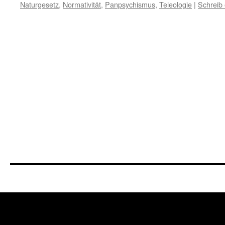
Naturgesetz
,
Normativität
,
Panpsychismus
,
Teleologie
|
Schreib