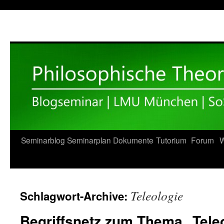
Zum
Seminarblog
Seminarplan
Dokumente
Tutorium
Forum
W
Inhalt
springen
Teleologie
Schlagwort-Archive:
Begriffsnetz zum Thema „Tele