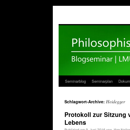
Seminarblog
Seminarplan
Dokum
Zum
Inhalt
Heidegger
Schlagwort-Archive:
springen
Protokoll zur Sitzung
Lebens
Publiziert am
9. Juni 2016
von
Jörg Nolle