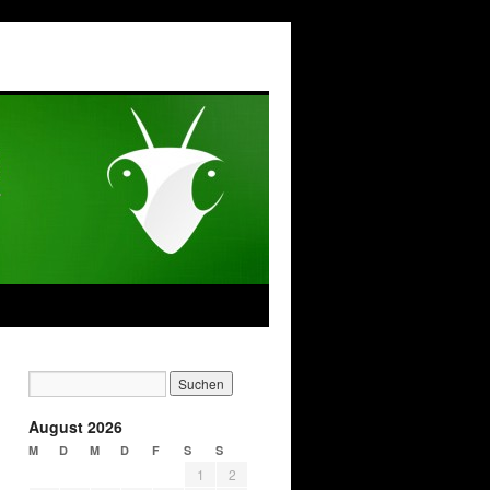
August 2026
M
D
M
D
F
S
S
1
2