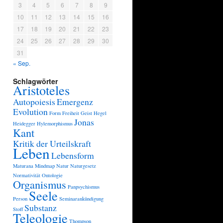
3
4
5
6
7
8
9
10
11
12
13
14
15
16
17
18
19
20
21
22
23
24
25
26
27
28
29
30
31
« Sep.
Schlagwörter
Aristoteles
Autopoiesis
Emergenz
Evolution
Form
Freiheit
Geist
Hegel
Jonas
Heidegger
Hylemorphismus
Kant
Kritik der Urteilskraft
Leben
Lebensform
Maturana
Mindmap
Natur
Naturgesetz
Normativität
Ontologie
Organismus
Panpsychismus
Seele
Person
Seminarankündigung
Substanz
Stoff
Teleologie
Thompson