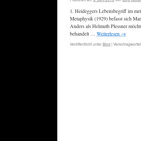
1. Heideggers Lebensbegriff im met
Metaphysik (1929) befasst sich Mar
Anders als Helmuth Plessner möchte
behandelt …
Weiterlesen
→
Veröffentlicht unter
Blog
|
Verschlagwortet