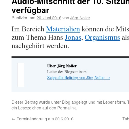
Audio-Mitschnitt der 10. Sitz
verfügbar
Publiziert am
20. Juni 2016
von
Jörg Noller
Im Bereich
Materialien
können die Mitsc
zum Thema Hans
Jonas
,
Organismus
als
nachgehört werden.
Über Jörg Noller
Leiter des Blogseminars
Zeige alle Beiträge von Jörg Noller
→
Dieser Beitrag wurde unter
Blog
abgelegt und mit
Lebensform
,
ein Lesezeichen auf den
Permalink
.
←
Terminänderung am 20.6.2016
Tab