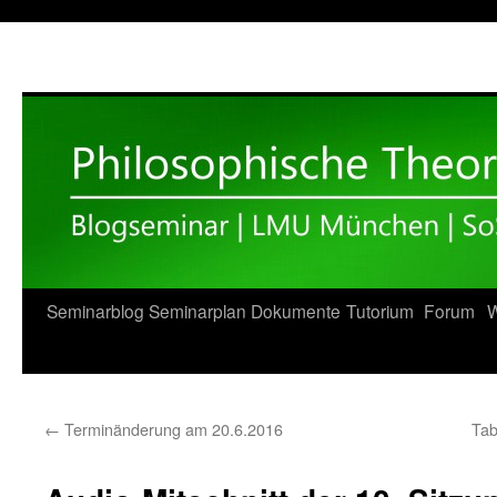
Zum
Seminarblog
Seminarplan
Dokumente
Tutorium
Forum
W
Inhalt
springen
←
Terminänderung am 20.6.2016
Tab