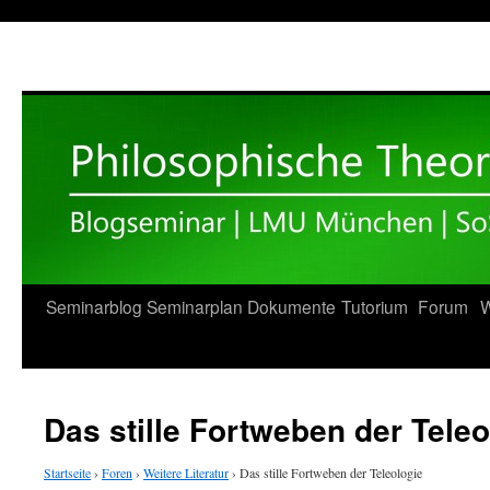
Zum
Seminarblog
Seminarplan
Dokumente
Tutorium
Forum
W
Inhalt
springen
Das stille Fortweben der Teleo
Startseite
›
Foren
›
Weitere Literatur
›
Das stille Fortweben der Teleologie