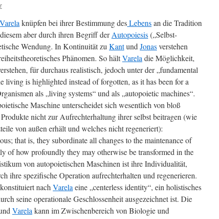
r
Varela
knüpfen bei ihrer Bestimmung des
Lebens
an die Tradition
 diesem aber durch ihren Begriff der
Autopoiesis
(„Selbst-
retische Wendung.
In Kontinuität zu
Kant
und
Jonas
verstehen
 freiheitstheoretisches Phänomen. So hält
Varela
die Möglichkeit,
rstehen, für durchaus realistisch, jedoch unter der „fundamental
 living is highlighted instead of forgotten, as it has been for a
ganismen als „living systems“ und als „autopoietic machines“.
poietische Maschine unterscheidet sich wesentlich von bloß
Produkte nicht zur Aufrechterhaltung ihrer selbst beitragen (wie
teile von außen erhält und welches nicht regeneriert):
s; that is, they subordinate all changes to the maintenance of
tly of how profoundly they may otherwise be transformed in the
stikum von autopoietischen Maschinen ist ihre Individualität,
rch ihre spezifische Operation aufrechterhalten und regenerieren.
konstituiert nach
Varela
eine „centerless identity“, ein holistisches
rch seine operationale Geschlossenheit ausgezeichnet ist. Die
und
Varela
kann im Zwischenbereich von Biologie und