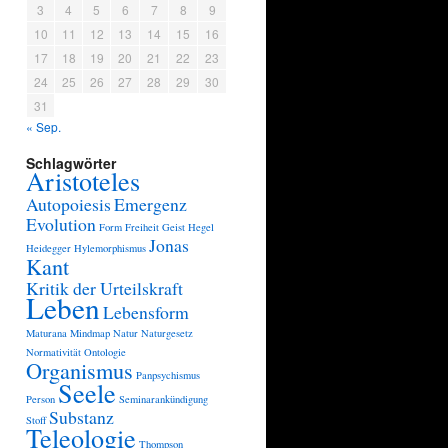
3
4
5
6
7
8
9
10
11
12
13
14
15
16
17
18
19
20
21
22
23
24
25
26
27
28
29
30
31
« Sep.
Schlagwörter
Aristoteles
Autopoiesis
Emergenz
Evolution
Form
Freiheit
Geist
Hegel
Jonas
Heidegger
Hylemorphismus
Kant
Kritik der Urteilskraft
Leben
Lebensform
Maturana
Mindmap
Natur
Naturgesetz
Normativität
Ontologie
Organismus
Panpsychismus
Seele
Person
Seminarankündigung
Substanz
Stoff
Teleologie
Thompson