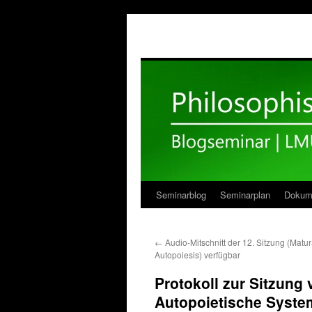
Seminarblog
Seminarplan
Dokum
Zum
Inhalt
←
Audio-Mitschnitt der 12. Sitzung (Matu
springen
Autopoiesis) verfügbar
Protokoll zur Sitzung
Autopoietische Syste