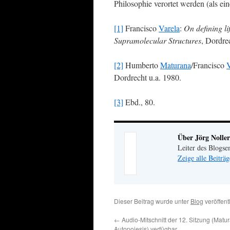
Philosophie verortet werden (als ei
[1]
Francisco
Varela
:
On defining li
Supramolecular Structures
, Dordre
[2]
Humberto
Maturana
/Francisco
V
Dordrecht u.a. 1980.
[3]
Ebd., 80.
Über Jörg Noller
Leiter des Blogse
Zeige alle Beiträ
Dieser Beitrag wurde unter
Blog
veröffent
←
Audio-Mitschnitt der 12. Sitzung (Matu
Autopoiesis) verfügbar