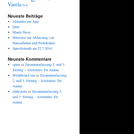
Varela
Zeit
Neueste Beiträge
Aktuelles zur App
Quiz
Manty-Tasse
Hinweise zur Abfassung von
Hausarbeiten und Protokollen
Sprechstunde am 22.7.2016
Neueste Kommentare
spam
zu
Zusammenfassung 2. und 3.
Sitzung – Aristoteles: De Anima
WishHour.Com
zu
Zusammenfassung
2. und 3. Sitzung – Aristoteles: De
Anima
child porn
zu
Zusammenfassung 2.
und 3. Sitzung – Aristoteles: De
Anima