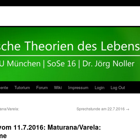
ente
Tutorium
Forum
Wiki
Impressum
Login
Log Out
rana/Varela:
Sprechstunde am 22.7.2016
→
 vom 11.7.2016: Maturana/Varela:
me