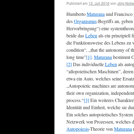
Publiziert am
12. Juli 2016
von
Jörg Nolle
Humberto
Maturana
und Francisco
des
Organismus
-Begriffs an, geben
Hervorbringung“) eine systemtheo
beide das
Leben
als ein prinzipiell
die Funktionsweise des Lebens zu ve
condition“, „that the autonomy of the
long time”
[1]
.
Maturana
bestimmt Or
[2]
Das individuelle
Leben
als auto
“allopoietischen Maschinen”, deren 
etwa ein Auto, welches seine Ersatz
„Autopoietic machines are autonomou
their own organization, independen
process.“
[3]
Ein weiteres Charakteri
Identität und Einheit, welche sie du
Ein solches autopoietisches System 
Netzwerk von Prozessen, welches du
Autopoiesis
-Theorie von
Maturana