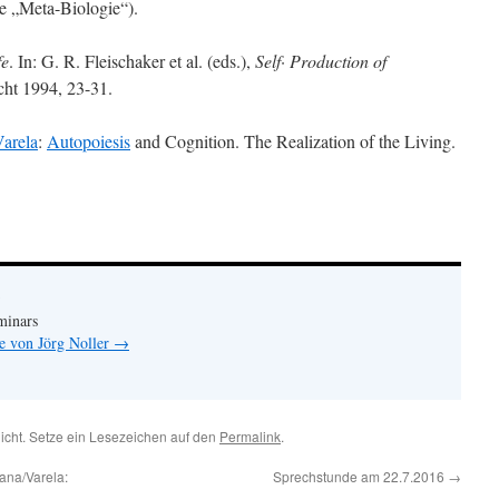
ne „Meta-Biologie“).
fe
. In: G. R. Fleischaker et al. (eds.),
Self· Production of
cht 1994, 23-31.
arela
:
Autopoiesis
and Cognition. The Realization of the Living.
minars
ge von Jörg Noller
→
licht. Setze ein Lesezeichen auf den
Permalink
.
rana/Varela:
Sprechstunde am 22.7.2016
→