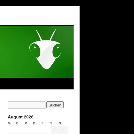
August 2026
M
D
M
D
F
S
S
1
2