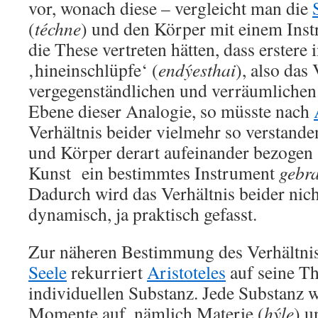
vor, wonach diese – vergleicht man die
(
téchne
) und den Körper mit einem Inst
die These vertreten hätten, dass erstere i
‚hineinschlüpfe‘ (
endýesthai
), also das 
vergegenständlichen und verräumlichen.
Ebene dieser Analogie, so müsste nach
Verhältnis beider vielmehr so verstand
und Körper derart aufeinander bezogen s
Kunst ein bestimmtes Instrument
gebr
Dadurch wird das Verhältnis beider nich
dynamisch, ja praktisch gefasst.
Zur näheren Bestimmung des Verhältni
Seele
rekurriert
Aristoteles
auf seine Th
individuellen Substanz. Jede Substanz 
Momente auf, nämlich Materie (
hýle
) u