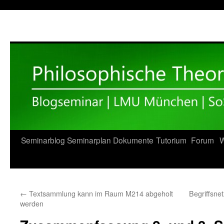
Zum
Seminarblog
Seminarplan
Dokumente
Tutorium
Forum
W
Inhalt
springen
←
Textsammlung kann im Raum M214 abgeholt
Begriffsn
werden