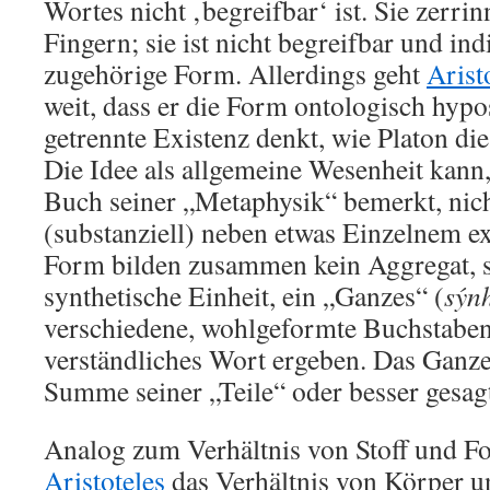
Wortes nicht ‚begreifbar‘ ist. Sie zerri
Fingern; sie ist nicht begreifbar und in
zugehörige Form. Allerdings geht
Arist
weit, dass er die Form ontologisch hypos
getrennte Existenz denkt, wie Platon die
Die Idee als allgemeine Wesenheit kann,
Buch seiner „Metaphysik“ bemerkt, nich
(substanziell) neben etwas Einzelnem exi
Form bilden zusammen kein Aggregat, 
synthetische Einheit, ein „Ganzes“ (
sýn
verschiedene, wohlgeformte Buchstaben
verständliches Wort ergeben. Das Ganze 
Summe seiner „Teile“ oder besser gesa
Analog zum Verhältnis von Stoff und 
Aristoteles
das Verhältnis von Körper 