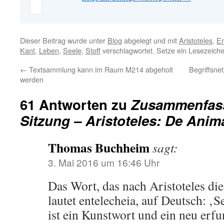
Dieser Beitrag wurde unter
Blog
abgelegt und mit
Aristoteles
,
E
Kant
,
Leben
,
Seele
,
Stoff
verschlagwortet. Setze ein Lesezeich
←
Textsammlung kann im Raum M214 abgeholt
Begriffsn
werden
61 Antworten zu
Zusammenfass
Sitzung – Aristoteles: De Anim
Thomas Buchheim
sagt:
3. Mai 2016 um 16:46 Uhr
Das Wort, das nach Aristoteles die
lautet entelecheia, auf Deutsch: ‚S
ist ein Kunstwort und ein neu erf