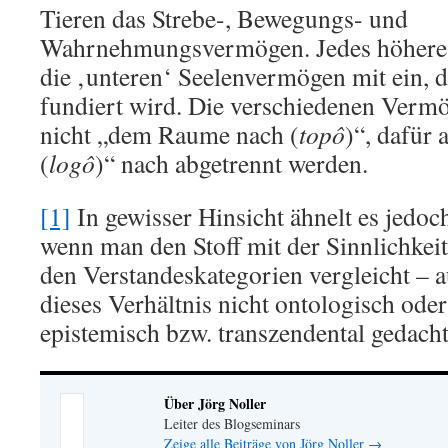
Tieren das Strebe-, Bewegungs- und
Wahrnehmungsvermögen. Jedes höhere 
die ‚unteren‘ Seelenvermögen mit ein, d
fundiert wird. Die verschiedenen Verm
nicht „dem Raume nach (
topô
)“, dafür 
(
logô
)“ nach abgetrennt werden.
[1]
In gewisser Hinsicht ähnelt es jedo
wenn man den Stoff mit der Sinnlichkei
den Verstandeskategorien vergleicht – 
dieses Verhältnis nicht ontologisch ode
epistemisch bzw. transzendental gedacht
Über Jörg Noller
Leiter des Blogseminars
Zeige alle Beiträge von Jörg Noller
→