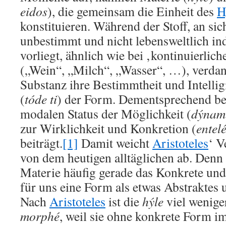
eidos
), die gemeinsam die Einheit des
H
konstituieren. Während der Stoff, an sich
unbestimmt und nicht lebensweltlich ind
vorliegt, ähnlich wie bei ‚kontinuierl
(„Wein“, „Milch“, „Wasser“, …), verdank
Substanz ihre Bestimmtheit und Intelligi
(
tóde ti
) der Form. Dementsprechend bes
modalen Status der Möglichkeit (
dýnam
zur Wirklichkeit und Konkretion (
entel
beiträgt.
[1]
Damit weicht
Aristoteles
‘ V
von dem heutigen alltäglichen ab. Denn 
Materie häufig gerade das Konkrete und
für uns eine Form als etwas Abstraktes u
Nach
Aristoteles
ist die
hýle
viel weniger
morphé
, weil sie ohne konkrete Form i