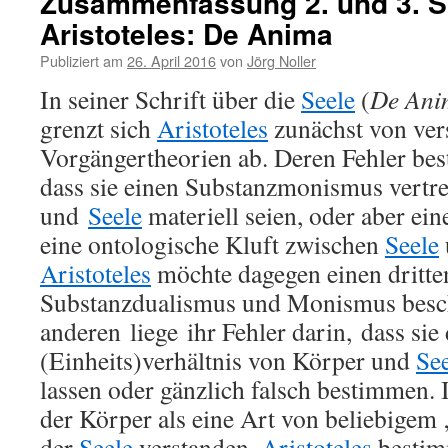
Zusammenfassung 2. und 3. S
Aristoteles: De Anima
Publiziert am
26. April 2016
von
Jörg Noller
In seiner Schrift über die
Seele
(
De Ani
grenzt sich
Aristoteles
zunächst von ver
Vorgängertheorien ab. Deren Fehler bes
dass sie einen Substanzmonismus vertr
und
Seele
materiell seien, oder aber e
eine ontologische Kluft zwischen
Seele
Aristoteles
möchte dagegen einen dritt
Substanzdualismus und Monismus besc
anderen liege ihr Fehler darin, dass sie
(Einheits)verhältnis von Körper und
Se
lassen oder gänzlich falsch bestimmen. 
der Körper als eine Art von beliebige
der
Seele
verstanden.
Aristoteles
bestim