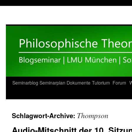
Zum
Seminarblog
Seminarplan
Dokumente
Tutorium
Forum
W
Inhalt
springen
Thompson
Schlagwort-Archive:
Audio-Mitschnitt der 10. Sitz