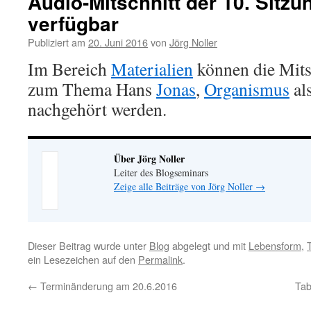
Audio-Mitschnitt der 10. Sitz
verfügbar
Publiziert am
20. Juni 2016
von
Jörg Noller
Im Bereich
Materialien
können die Mitsc
zum Thema Hans
Jonas
,
Organismus
als
nachgehört werden.
Über Jörg Noller
Leiter des Blogseminars
Zeige alle Beiträge von Jörg Noller
→
Dieser Beitrag wurde unter
Blog
abgelegt und mit
Lebensform
,
ein Lesezeichen auf den
Permalink
.
←
Terminänderung am 20.6.2016
Tab