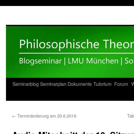
Zum
Seminarblog
Seminarplan
Dokumente
Tutorium
Forum
W
Inhalt
springen
←
Terminänderung am 20.6.2016
Tab