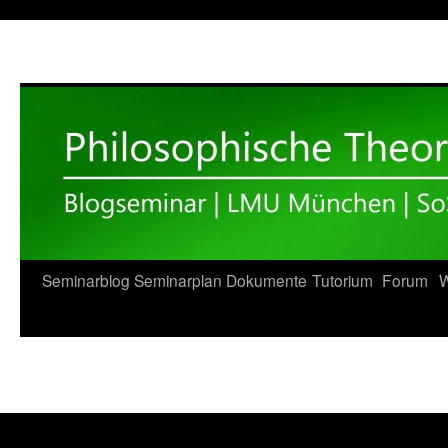
Zum
Seminarblog
Seminarplan
Dokumente
Tutorium
Forum
W
Inhalt
springen