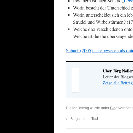
Inwiefern ist nach Schark „
Leb
Worin besteht der Unterschied 
Worin unterscheidet sich ein le
Strudel und Wirbelstürmen? (179
Welche drei verschiedenen ont
Welche ist die die überzeugend
Schark (2005) – Lebewesen als ont
Über Jörg Noller
Leiter des Blogse
Zeige alle Beiträ
Dieser Beitrag wurde unter
Blog
veröffent
←
Blogseminar-Test