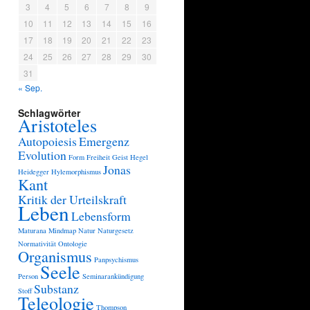
3
4
5
6
7
8
9
10
11
12
13
14
15
16
17
18
19
20
21
22
23
24
25
26
27
28
29
30
31
« Sep.
Schlagwörter
Aristoteles
Autopoiesis
Emergenz
Evolution
Form
Freiheit
Geist
Hegel
Jonas
Heidegger
Hylemorphismus
Kant
Kritik der Urteilskraft
Leben
Lebensform
Maturana
Mindmap
Natur
Naturgesetz
Normativität
Ontologie
Organismus
Panpsychismus
Seele
Person
Seminarankündigung
Substanz
Stoff
Teleologie
Thompson