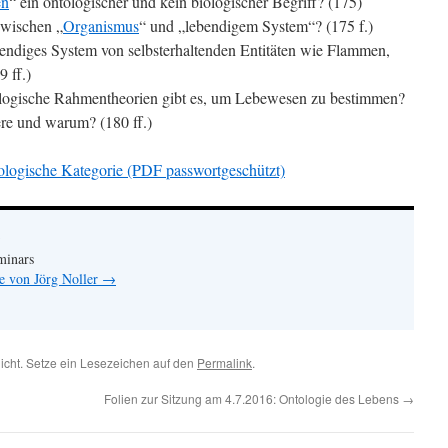
en
“ ein ontologischer und kein biologischer Begriff? (175)
zwischen „
Organismus
“ und „lebendigem System“? (175 f.)
bendiges System von selbsterhaltenden Entitäten wie Flammen,
 ff.)
ologische Rahmentheorien gibt es, um Lebewesen zu bestimmen?
ere und warum? (180 ff.)
ologische Kategorie (PDF passwortgeschützt)
minars
ge von Jörg Noller
→
licht. Setze ein Lesezeichen auf den
Permalink
.
Folien zur Sitzung am 4.7.2016: Ontologie des Lebens
→