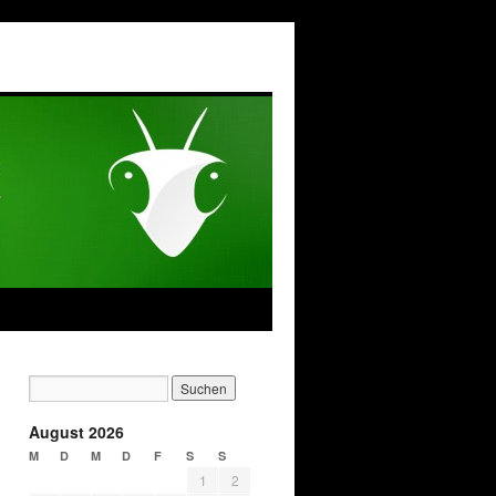
August 2026
M
D
M
D
F
S
S
1
2