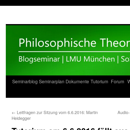
Zum
Seminarblog
Seminarplan
Dokumente
Tutorium
Forum
W
Inhalt
springen
←
Leitfragen zur Sitzung vom 6.6.2016: Martin
Audio-
Heidegger