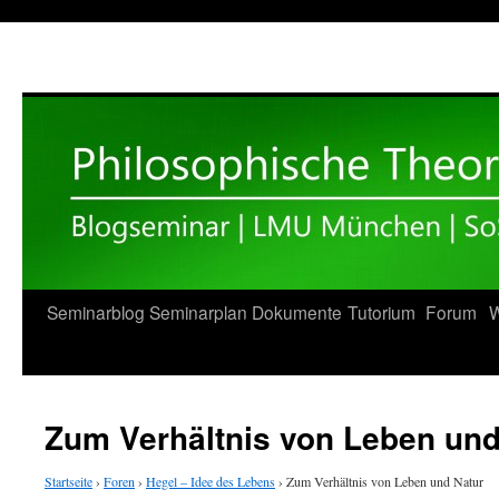
Zum
Seminarblog
Seminarplan
Dokumente
Tutorium
Forum
W
Inhalt
springen
Zum Verhältnis von Leben und
Startseite
›
Foren
›
Hegel – Idee des Lebens
›
Zum Verhältnis von Leben und Natur