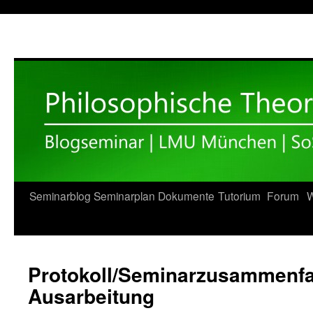
Zum
Seminarblog
Seminarplan
Dokumente
Tutorium
Forum
W
Inhalt
springen
Protokoll/Seminarzusammenf
Ausarbeitung