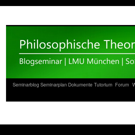
Zum
Seminarblog
Seminarplan
Dokumente
Tutorium
Forum
W
Inhalt
springen